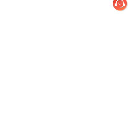
회사소개
개인정보취급방침
이용약관
환불규정
(주)건우애듀
|
서울시 노원구 초안산로 12 인덕대학교 연지스퀘어 지하2층 5호
|
Tel. 1644-4631
|
Fax. 0505-377-3380
|
대표이사 진종원
|
개인정보관리책임자 김병천 (정보기술부/팀장)
|